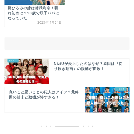
郷ひろみの嫁は徳武利奈！馴
れ初めは？58歳で双子パパに
なっていた！
2025年11月24日
NiziUが炎上したのはなぜ？原因は『切
り抜き動画』の誤解が拡散！
良いこと悪いことの犯人はアイツ？最終
回の結末と動機が怖すぎる！