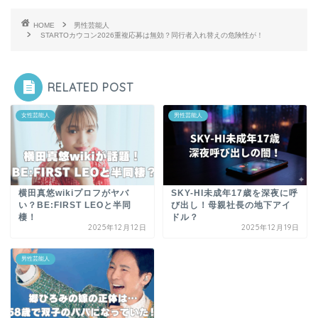
HOME
男性芸能人
STARTOカウコン2026重複応募は無効？同行者入れ替えの危険性が！
RELATED POST
女性芸能人
男性芸能人
横田真悠wikiプロフがヤバ
SKY-HI未成年17歳を深夜に呼
い？BE:FIRST LEOと半同
び出し！母親社長の地下アイ
棲！
ドル？
2025年12月12日
2025年12月19日
男性芸能人