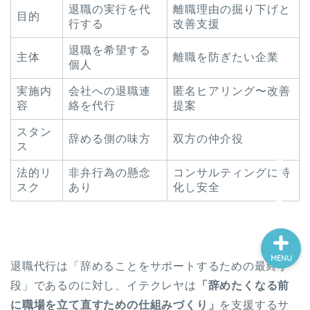
退職の実行を代
離職理由の掘り下げと
目的
行する
改善支援
退職を希望する
主体
離職を防ぎたい企業
個人
ホーム
実施内
会社への退職連
匿名ヒアリング〜改善
容
絡を代行
提案
プロフィール
スタン
辞める側の味方
双方の仲介役
ス
お問い合わせ
法的リ
非弁行為の懸念
コンサルティングに特
スク
あり
化し安全
MENU
退職代行は「辞めることをサポートするための最終手
段」であるのに対し、イテクレヤは
「辞めたくなる前
に職場を立て直すための仕組みづくり」
を支援するサ